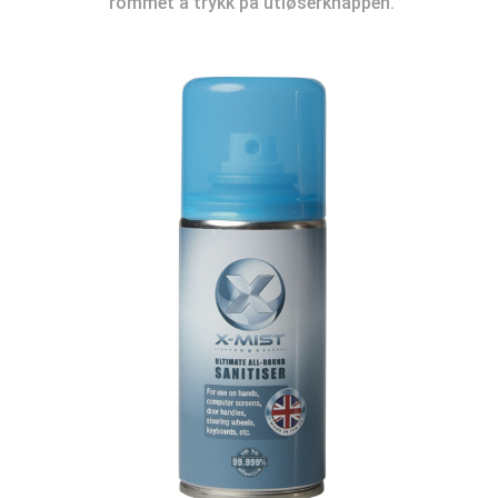
rommet å trykk på utløserknappen.