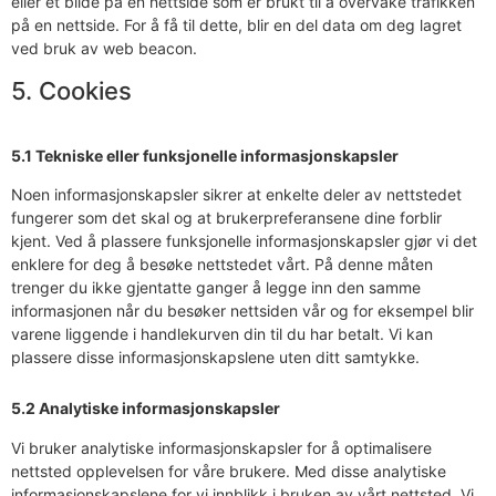
eller et bilde på en nettside som er brukt til å overvåke trafikken
på en nettside. For å få til dette, blir en del data om deg lagret
ved bruk av web beacon.
5. Cookies
5.1 Tekniske eller funksjonelle informasjonskapsler
Noen informasjonskapsler sikrer at enkelte deler av nettstedet
fungerer som det skal og at brukerpreferansene dine forblir
kjent. Ved å plassere funksjonelle informasjonskapsler gjør vi det
enklere for deg å besøke nettstedet vårt. På denne måten
trenger du ikke gjentatte ganger å legge inn den samme
informasjonen når du besøker nettsiden vår og for eksempel blir
varene liggende i handlekurven din til du har betalt. Vi kan
plassere disse informasjonskapslene uten ditt samtykke.
5.2 Analytiske informasjonskapsler
Vi bruker analytiske informasjonskapsler for å optimalisere
nettsted opplevelsen for våre brukere. Med disse analytiske
informasjonskapslene for vi innblikk i bruken av vårt nettsted. Vi